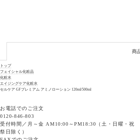
商
トップ
フェイシャル化粧品
化粧水
エイジングケア化粧水
セルケア GFプレミアム アミノローション 120ml/500ml
お電話でのご注文
0120-846-803
受付時間／
月～金 AM10:00～PM18:30（土・日曜・祝
祭日除く）
FAXでのご注文