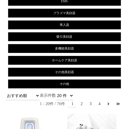
EMS
プラズマ美顔器
導入器
吸引美顔器
多機能美顔器
ホームケア美顔器
その他美顔器
その他
1
1
20
76
2
3
4