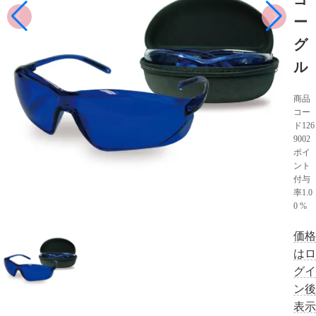
ー
グ
ル
商品
コー
ド
126
9002
ポイ
ント
付与
率
1.0
0 %
価格
はロ
グイ
ン後
表示