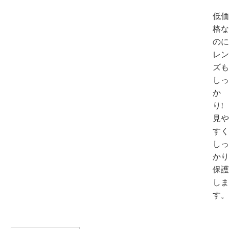
低価
格な
のに
レン
ズも
しっ
か
り!
見や
すく
しっ
かり
保護
しま
す。