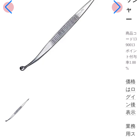
ャ
ー
商品コ
ード
13
90013
ポイン
ト付与
率
1.00
%
価格
はロ
グイ
ン後
表示
業務
用ス