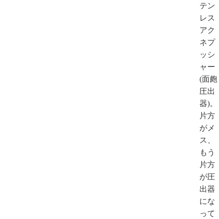
テン
レス
アク
ネプ
ッシ
ャー
(面皰
圧出
器)。
片方
がメ
ス、
もう
片方
が圧
出器
にな
って