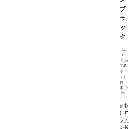
ブ
ラ
ッ
ク
商品
コー
ド
139
0045
ポイ
ント
付与
率
1.0
0 %
価格
はロ
グイ
ン後