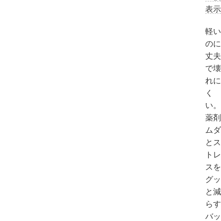
表示
軽い
のに
丈夫
で壊
れに
く
い。
薬剤
ムダ
とス
トレ
スを
グッ
と減
らす
バッ