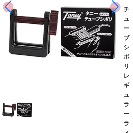
チ
ュ
ー
ブ
シ
ボ
リ
レ
ギ
ュ
ラ
ー
ラ
メ