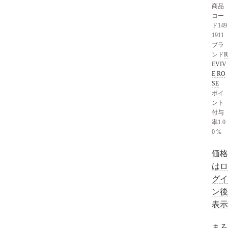
商品
コー
ド
149
1911
ブラ
ンド
R
EVIV
E RO
SE
ポイ
ント
付与
率
1.0
0 %
価格
はロ
グイ
ン後
表示
まろ