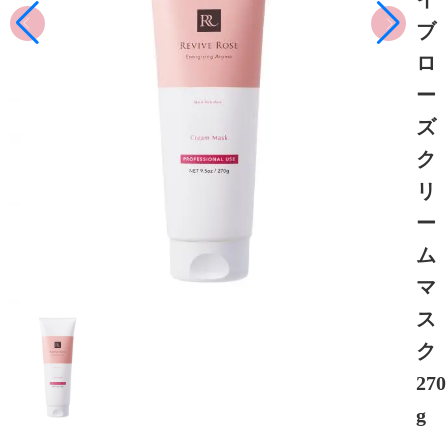
ブ
ロ
ー
ズ
ク
リ
ー
ム
マ
ス
ク
270
g