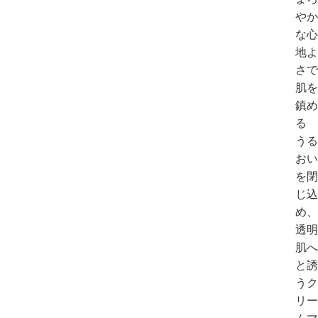
やか
な心
地よ
さで
肌を
鎮め
る　
うる
おい
を閉
じ込
め、
透明
肌へ
と誘
うク
リー