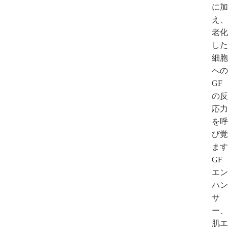
に加
え、
老化
した
細胞
への
GF
の反
応力
を呼
び覚
ます
GF
エン
ハン
サ
ー、
肌エ