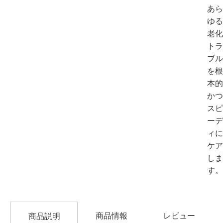
あら
ゆる
老化
トラ
ブル
を根
本的
かつ
スピ
ーデ
ィに
ケア
しま
す。
商品情報
レビュー
商品説明