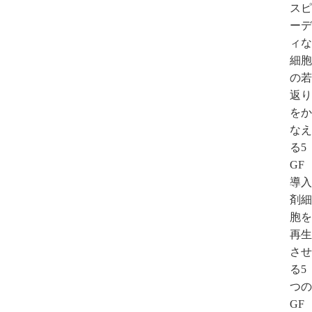
スピ
ーデ
ィな
細胞
の若
返り
をか
なえ
る5
GF
導入
剤細
胞を
再生
させ
る5
つの
GF