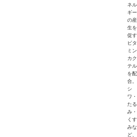
ネル
ギー
の産
生を
促す
ビタ
ミン
カク
テル
を配
合。
シ
ワ・
たる
み・
くす
みな
ど、