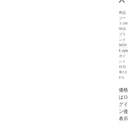
商品
コー
ド
149
9026
ブラ
ンド
WOV
E style
ポイ
ント
付与
率
1.0
0 %
価格
はロ
グイ
ン後
表示