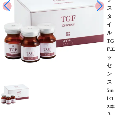
ス
タ
イ
ル
TG
Fエ
ッ
セ
ン
ス
5m
l×1
2本
入