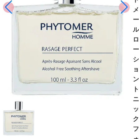
メ
ー
ル
ロ
ー
シ
ョ
ン
ト
ニ
ッ
ク
フ
ォ