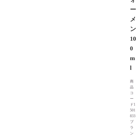
ー
メ
ン
10
0
m
l
商
品
コ
ー
ド
1
501
833
ブ
ラ
ン