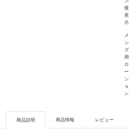
ン
後
表
示
メ
ン
ズ
用
ロ
ー
シ
ョ
ン
商品情報
レビュー
商品説明