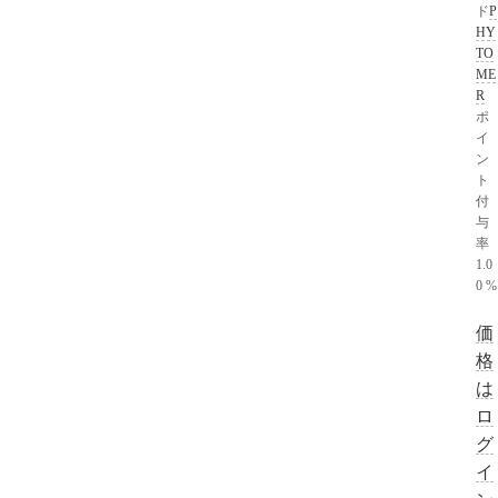
ド
P
HY
TO
ME
R
ポ
イ
ン
ト
付
与
率
1.0
0 %
価
格
は
ロ
グ
イ