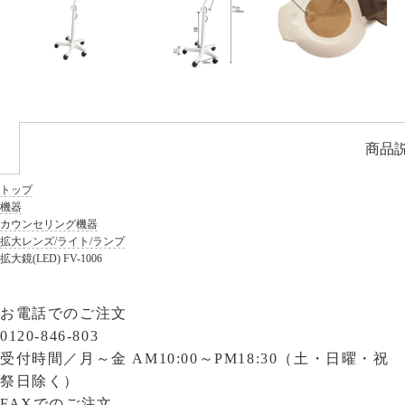
商品
トップ
機器
カウンセリング機器
拡大レンズ/ライト/ランプ
拡大鏡(LED) FV-1006
お電話でのご注文
0120-846-803
受付時間／
月～金 AM10:00～PM18:30（土・日曜・祝
祭日除く）
FAXでのご注文