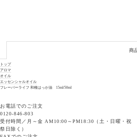
商
トップ
アロマ
オイル
エッセンシャルオイル
フレーバーライフ 和種はっか油 15ml/50ml
お電話でのご注文
0120-846-803
受付時間／
月～金 AM10:00～PM18:30（土・日曜・祝
祭日除く）
FAXでのご注文