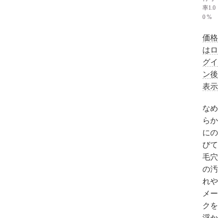
率
1.0
0 %
価格
はロ
グイ
ン後
表示
なめ
らか
にの
びて
毛穴
の汚
れや
メー
クを
浮か