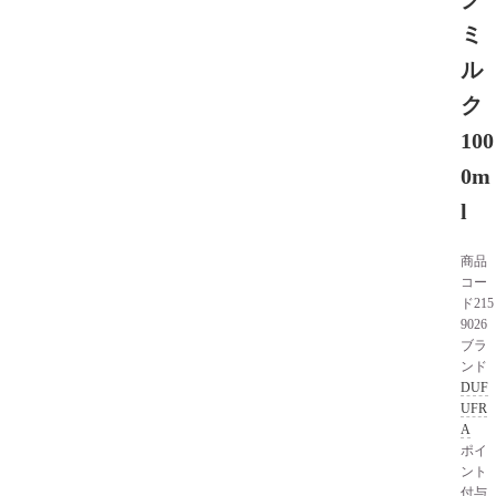
ミ
ル
ク
100
0m
l
商品
コー
ド
215
9026
ブラ
ンド
DUF
UFR
A
ポイ
ント
付与