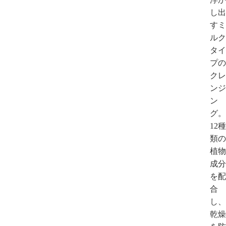
し出
すミ
ルク
タイ
プの
クレ
ンジ
ン
グ。
12種
類の
植物
成分
を配
合
し、
乾燥