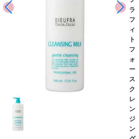
ラ
フ
ィ
ト
フ
ォ
ー
ス
ク
レ
ン
ジ
ン
グ