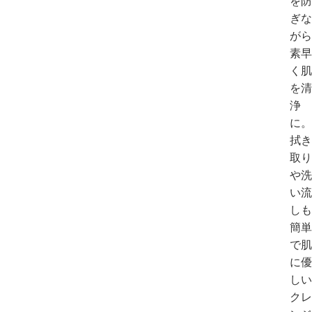
を防
ぎな
がら
素早
く肌
を清
浄
に。
拭き
取り
や洗
い流
しも
簡単
で肌
に優
しい
クレ