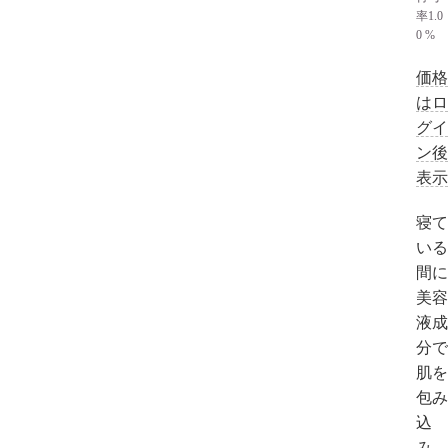
率
1.0
0 %
価格
はロ
グイ
ン後
表示
寝て
いる
間に
美容
液成
分で
肌を
包み
込
み、