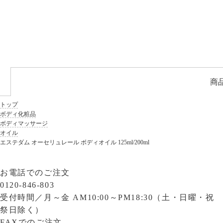
商
トップ
ボディ化粧品
ボディマッサージ
オイル
エステダム オーセリュレール ボディオイル 125ml/200ml
お電話でのご注文
0120-846-803
受付時間／
月～金 AM10:00～PM18:30（土・日曜・祝
祭日除く）
FAXでのご注文