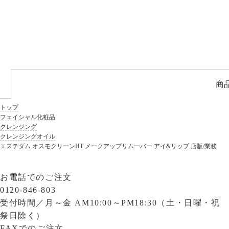
商
トップ
フェイシャル化粧品
クレンジング
クレンジングオイル
エステダム オスモクリーンHT メークアップリムーバー アイ&リップ 店販/業務
お電話でのご注文
0120-846-803
受付時間／
月～金 AM10:00～PM18:30（土・日曜・祝
祭日除く）
FAXでのご注文