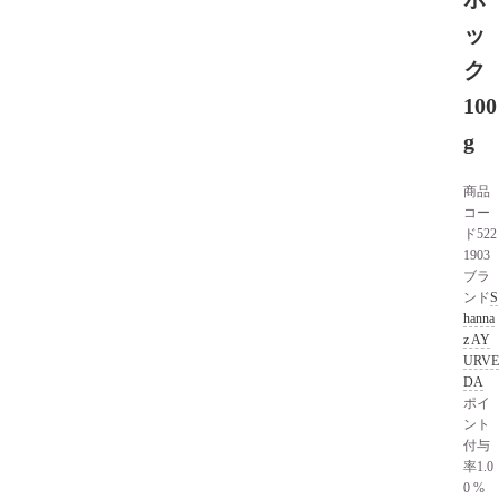
ッ
ク
100
g
商品
コー
ド
522
1903
ブラ
ンド
S
hanna
z AY
URVE
DA
ポイ
ント
付与
率
1.0
0 %