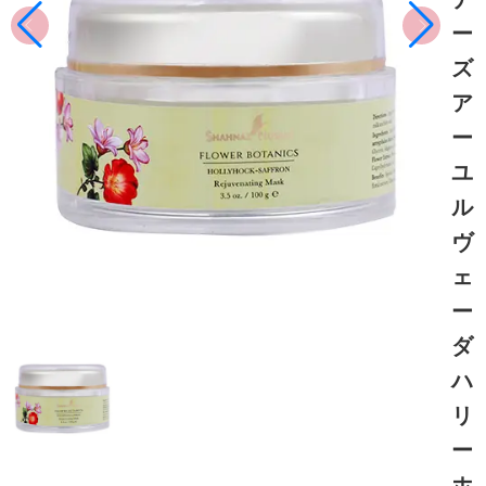
ー
ズ
ア
ー
ユ
ル
ヴ
ェ
ー
ダ
ハ
リ
ー
ホ