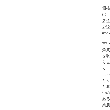
価格
はロ
グイ
ン後
表示
古い
角質
を取
り去
り、
しっ
とり
と潤
いの
ある
柔肌