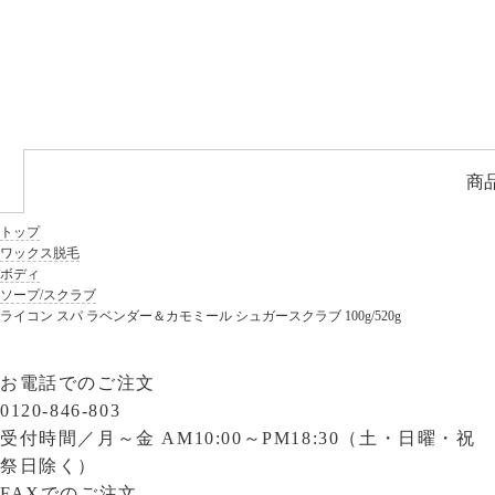
商
トップ
ワックス脱毛
ボディ
ソープ/スクラブ
ライコン スパ ラベンダー＆カモミール シュガースクラブ 100g/520g
お電話でのご注文
0120-846-803
受付時間／
月～金 AM10:00～PM18:30（土・日曜・祝
祭日除く）
FAXでのご注文