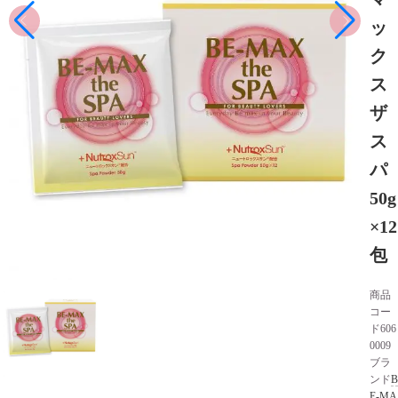
ッ
ク
ス
ザ
ス
パ
50g
×12
包
商品
コー
ド
606
0009
ブラ
ンド
B
E-MA