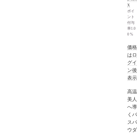
X
ポイ
ント
付与
率
1.0
0 %
価格
はロ
グイ
ン後
表示
高温
美人
へ導
くバ
スパ
ウダ