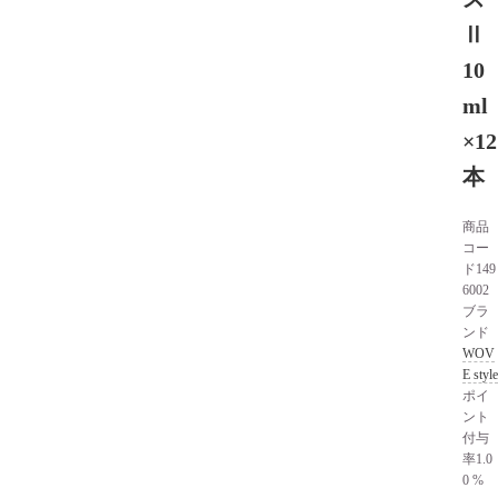
Ⅱ
10
ml
×12
本
商品
コー
ド
149
6002
ブラ
ンド
WOV
E style
ポイ
ント
付与
率
1.0
0 %