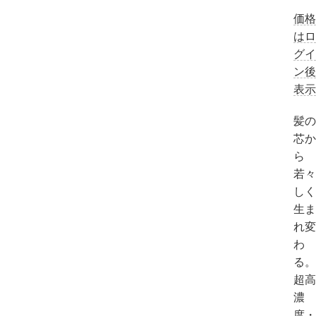
価格
はロ
グイ
ン後
表示
髪の
芯か
ら
若々
しく
生ま
れ変
わ
る。
超高
濃
度・