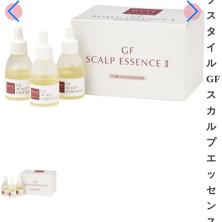
ス
タ
イ
ル
GF
ス
カ
ル
プ
エ
ッ
セ
ン
ス