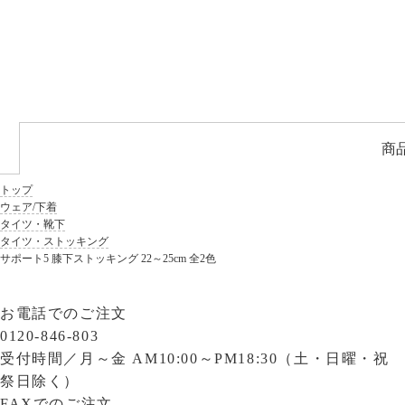
商
トップ
ウェア/下着
タイツ・靴下
タイツ・ストッキング
サポート5 膝下ストッキング 22～25cm 全2色
お電話でのご注文
0120-846-803
受付時間／
月～金 AM10:00～PM18:30（土・日曜・祝
祭日除く）
FAXでのご注文