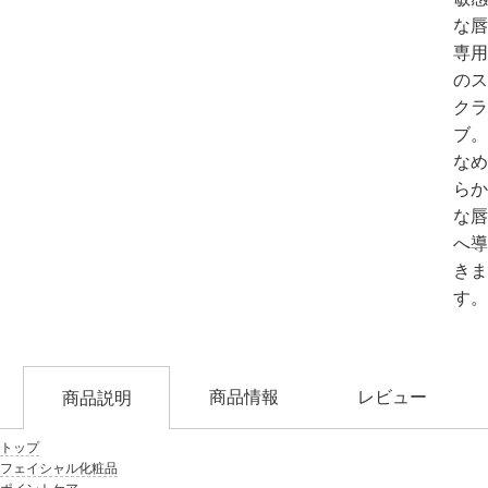
な唇
専用
のス
クラ
ブ。
なめ
らか
な唇
へ導
きま
す。
商品情報
レビュー
商品説明
トップ
フェイシャル化粧品