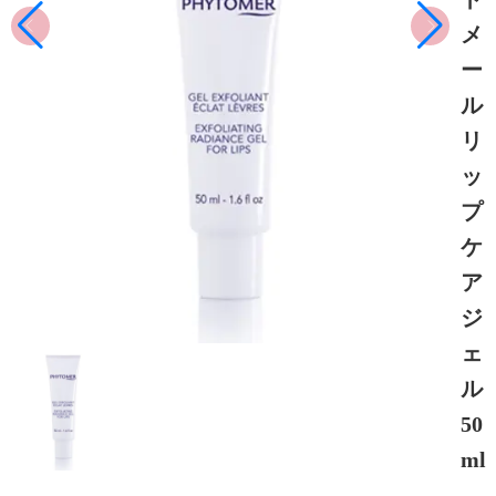
メ
ー
ル
リ
ッ
プ
ケ
ア
ジ
ェ
ル
50
ml