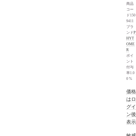
商品
コー
ド
150
9411
ブラ
ンド
P
HYT
OME
R
ポイ
ント
付与
率
1.0
0 %
価格
はロ
グイ
ン後
表示
敏感