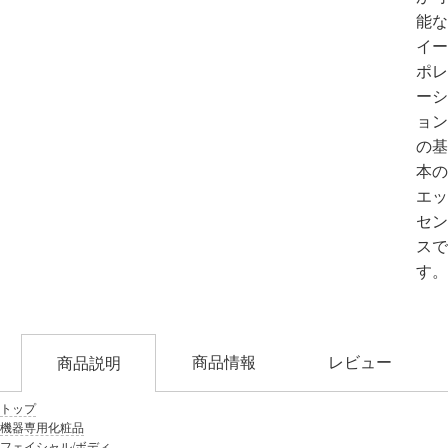
能な
イー
ポレ
ーシ
ョン
の基
本の
エッ
セン
スで
す。
商品情報
レビュー
商品説明
トップ
機器専用化粧品
フェイシャル/ボディ