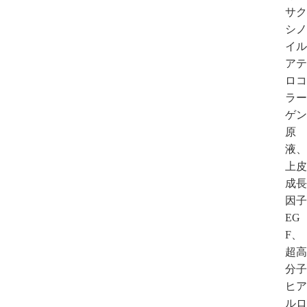
サク
シノ
イル
アテ
ロコ
ラー
ゲン
原
液、
上皮
成長
因子
EG
F、
超高
分子
ヒア
ルロ