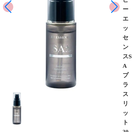
ー
エ
ッ
セ
ン
スS
A
プ
ラ
ス
リ
ッ
ト
30