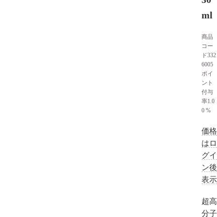
ml
商品
コー
ド
332
6005
ポイ
ント
付与
率
1.0
0 %
価格
はロ
グイ
ン後
表示
超高
分子