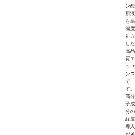
ン酸
原液
を高
濃度
処方
した
高品
質エ
ッセ
ンス
で
す。
高分
子成
分の
経皮
導入
が可