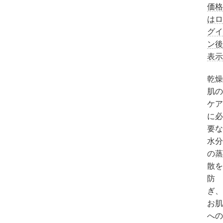
価格
はロ
グイ
ン後
表示
乾燥
肌の
ケア
に必
要な
水分
の蒸
散を
防
ぎ、
お肌
への