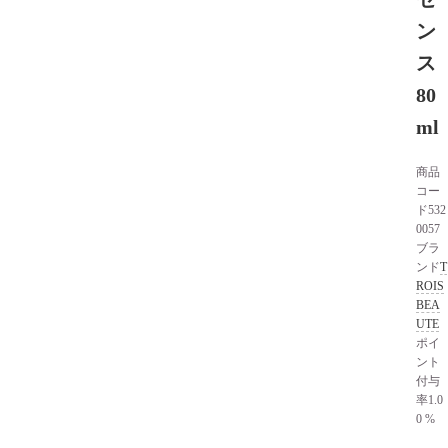
ン
ス
80
ml
商品
コー
ド
532
0057
ブラ
ンド
T
ROIS
BEA
UTE
ポイ
ント
付与
率
1.0
0 %