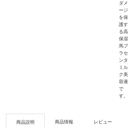
ダメ
ージ
を保
護す
る高
保湿
馬プ
ラセ
ンタ
ミル
ク美
容液
で
す。
商品情報
レビュー
商品説明