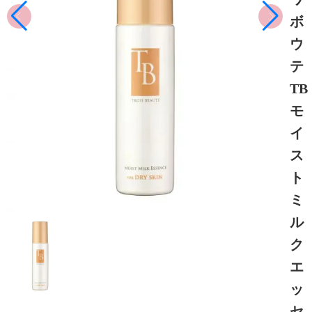
ボ
ウ
テ
TB
モ
イ
ス
ト
ミ
ル
ク
エ
ッ
セ