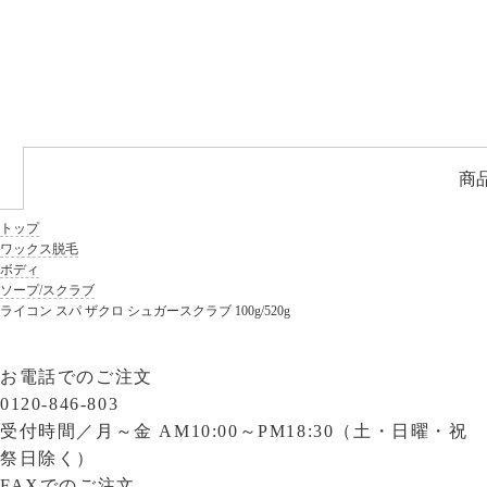
商
トップ
ワックス脱毛
ボディ
ソープ/スクラブ
ライコン スパ ザクロ シュガースクラブ 100g/520g
お電話でのご注文
0120-846-803
受付時間／
月～金 AM10:00～PM18:30（土・日曜・祝
祭日除く）
FAXでのご注文