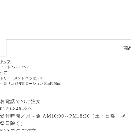
商
トップ
フット/ハンド/ヘア
ヘア
トリートメント/エッセンス
ペロリコ 頭皮用ローション 60ml/240ml
お電話でのご注文
0120-846-803
受付時間／
月～金 AM10:00～PM18:30（土・日曜・祝
祭日除く）
FAXでのご注文